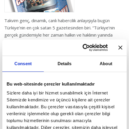
Takvim genç, dinamik, canlı habercilik anlayışıyla bugün
Türkiye’nin en çok satan 5 gazetesinden biri. “Türkiye’nin
gerçek gündemiyle her zaman halkın ve haklının yanında
olma’’ ilkesini benimseyen Takvim, ilk yayınlandığı 1994
yılından beri bu ilkelerden taviz vermeden çizgisini koruyor.
Takvim özel haberleri, röportajları, dizi yazıları, köşe yazıları;
Consent
Details
About
eğitim, spor, sağlık, magazin, ekonomi ve güncel haberleriyle
her yaştan, her kesimden okura hitap ediyor. Genç-yaşlı,
kadın-erkek, herkesin kendisini ilgilendiren konuları
Bu web-sitesinde çerezler kullanılmaktadır
bulabileceği zengin ilaveleriyle de fark yaratıyor. Takvim
Sizlere daha iyi bir hizmet sunabilmek için İnternet
Gazetesi ortalama 24 sayfa olarak basılıyor.
Sitemizde kendimize ve üçüncü kişilere ait çerezler
kullanılmaktadır. Bu çerezler vasıtasıyla çeşitli kişisel
Takvim, geniş içeriği, birbirinden seçkin köşe yazarları;
verileriniz işlenmekte olup gerekli olan çerezler bilgi
Saklambaç, Bulmaca, ve At Yarışı sayfalarıyla da politika,
toplumu hizmetlerinin sunulması amacıyla
ekonomi, magazin, spor, sağlık, güzellik ve televizyon
kullanılmaktadır. Diğer çerezler, sitemizin daha işlevsel