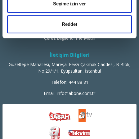
İletişim
Seçime izin ver
KVKK Aydınlatma Metni
Reddet
Çağrı Merkezi Aydınlatma Metni
Çerez Bilgilendirme Metni
İletişim Bilgileri
Güzeltepe Mahallesi, Mareşal Fevzi Çakmak Caddesi, B Blok,
No:29/1/1, Eyüpsultan, İstanbul
Telefon:
444 88 81
Email:
info@abone.com.tr